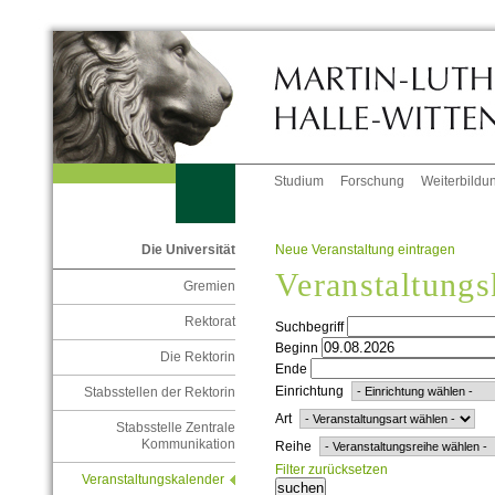
Studium
Forschung
Weiterbildu
Neue Veranstaltung eintragen
Die Universität
Veranstaltungs
Gremien
Rektorat
Suchbegriff
Beginn
Die Rektorin
Ende
Einrichtung
Stabsstellen der Rektorin
Art
Stabsstelle Zentrale
Kommunikation
Reihe
Filter zurücksetzen
Veranstaltungskalender