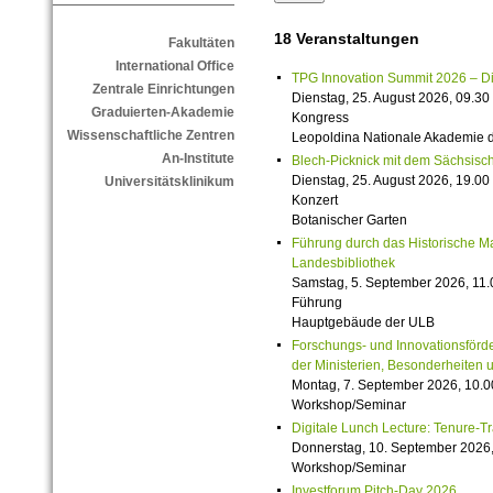
18 Veranstaltungen
Fakultäten
International Office
TPG Innovation Summit 2026 – Die 
Zentrale Einrichtungen
Dienstag, 25. August 2026, 09.30 
Graduierten-Akademie
Kongress
Wissenschaftliche Zentren
Leopoldina Nationale Akademie 
An-Institute
Blech-Picknick mit dem Sächsisch
Dienstag, 25. August 2026, 19.00 
Universitätsklinikum
Konzert
Botanischer Garten
Führung durch das Historische M
Landesbibliothek
Samstag, 5. September 2026, 11.
Führung
Hauptgebäude der ULB
Forschungs- und Innovationsförde
der Ministerien, Besonderheiten 
Montag, 7. September 2026, 10.0
Workshop/Seminar
Digitale Lunch Lecture: Tenure-T
Donnerstag, 10. September 2026,
Workshop/Seminar
Investforum Pitch-Day 2026