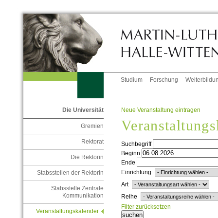
Studium
Forschung
Weiterbildu
Neue Veranstaltung eintragen
Die Universität
Veranstaltungs
Gremien
Rektorat
Suchbegriff
Beginn
Die Rektorin
Ende
Einrichtung
Stabsstellen der Rektorin
Art
Stabsstelle Zentrale
Kommunikation
Reihe
Filter zurücksetzen
Veranstaltungskalender