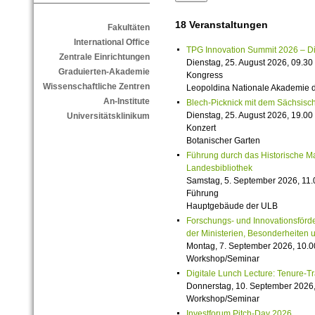
18 Veranstaltungen
Fakultäten
International Office
TPG Innovation Summit 2026 – Die 
Zentrale Einrichtungen
Dienstag, 25. August 2026, 09.30 
Graduierten-Akademie
Kongress
Wissenschaftliche Zentren
Leopoldina Nationale Akademie 
An-Institute
Blech-Picknick mit dem Sächsisch
Dienstag, 25. August 2026, 19.00 
Universitätsklinikum
Konzert
Botanischer Garten
Führung durch das Historische M
Landesbibliothek
Samstag, 5. September 2026, 11.
Führung
Hauptgebäude der ULB
Forschungs- und Innovationsförde
der Ministerien, Besonderheiten 
Montag, 7. September 2026, 10.0
Workshop/Seminar
Digitale Lunch Lecture: Tenure-T
Donnerstag, 10. September 2026,
Workshop/Seminar
Investforum Pitch-Day 2026