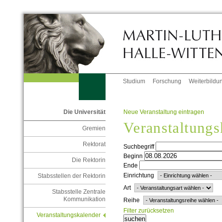
Studium
Forschung
Weiterbildu
Neue Veranstaltung eintragen
Die Universität
Veranstaltungs
Gremien
Rektorat
Suchbegriff
Beginn
Die Rektorin
Ende
Einrichtung
Stabsstellen der Rektorin
Art
Stabsstelle Zentrale
Kommunikation
Reihe
Filter zurücksetzen
Veranstaltungskalender