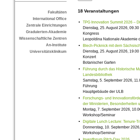
18 Veranstaltungen
Fakultäten
International Office
TPG Innovation Summit 2026 – Die 
Zentrale Einrichtungen
Dienstag, 25. August 2026, 09.30 
Graduierten-Akademie
Kongress
Wissenschaftliche Zentren
Leopoldina Nationale Akademie 
An-Institute
Blech-Picknick mit dem Sächsisch
Dienstag, 25. August 2026, 19.00 
Universitätsklinikum
Konzert
Botanischer Garten
Führung durch das Historische M
Landesbibliothek
Samstag, 5. September 2026, 11.
Führung
Hauptgebäude der ULB
Forschungs- und Innovationsförde
der Ministerien, Besonderheiten 
Montag, 7. September 2026, 10.0
Workshop/Seminar
Digitale Lunch Lecture: Tenure-T
Donnerstag, 10. September 2026,
Workshop/Seminar
Investforum Pitch-Day 2026