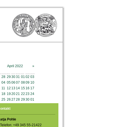
April 2022
»
o
Mo
Di
Mi
Do
Fr
Sa
So
28
29
30
31
01
02
03
04
05
06
07
08
09
10
11
12
13
14
15
16
17
18
19
20
21
22
23
24
25
26
27
28
29
30
01
ontakt
atja Pohle
Telefon: +49 345 55-21422