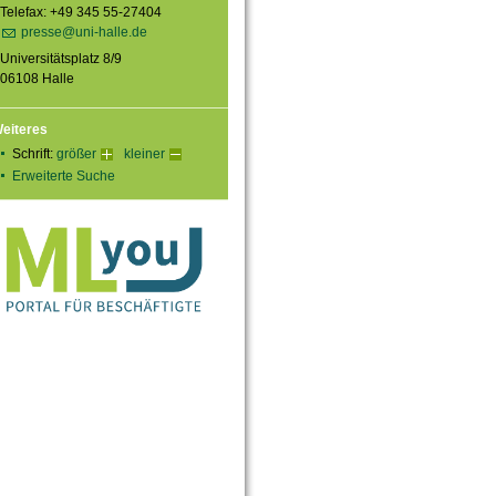
Telefax: +49 345 55-27404
presse@uni-halle.de
Universitätsplatz 8/9
06108 Halle
eiteres
Schrift:
größer
kleiner
Erweiterte Suche