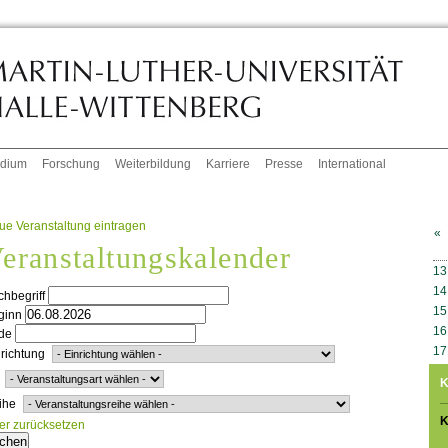
udium
Forschung
Weiterbildung
Karriere
Presse
International
ue Veranstaltung eintragen
«
eranstaltungskalender
W
13
14
hbegriff
15
ginn
16
de
17
richtung
K
ihe
K
ter zurücksetzen