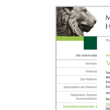
St
Ne
Die Universität
V
Gremien
Rektorat
Suc
Be
Die Rektorin
En
Ein
Stabsstellen der Rektorin
Art
Stabsstelle Zentrale
Kommunikation
Re
Fil
Veranstaltungskalender