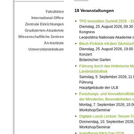
18 Veranstaltungen
Fakultäten
International Office
TPG Innovation Summit 2026 – Die 
Zentrale Einrichtungen
Dienstag, 25. August 2026, 09.30 
Graduierten-Akademie
Kongress
Wissenschaftliche Zentren
Leopoldina Nationale Akademie 
An-Institute
Blech-Picknick mit dem Sächsisch
Dienstag, 25. August 2026, 19.00 
Universitätsklinikum
Konzert
Botanischer Garten
Führung durch das Historische M
Landesbibliothek
Samstag, 5. September 2026, 11.
Führung
Hauptgebäude der ULB
Forschungs- und Innovationsförde
der Ministerien, Besonderheiten 
Montag, 7. September 2026, 10.0
Workshop/Seminar
Digitale Lunch Lecture: Tenure-T
Donnerstag, 10. September 2026,
Workshop/Seminar
Investforum Pitch-Day 2026