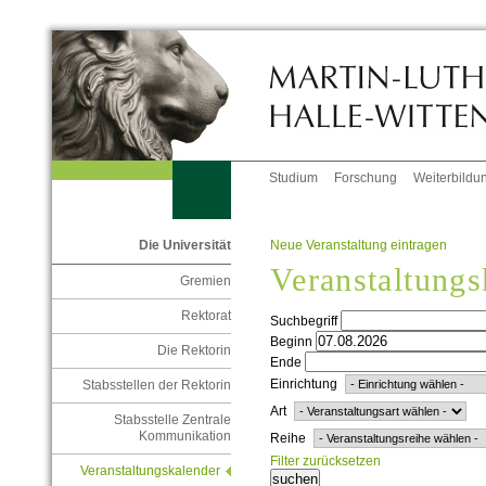
Studium
Forschung
Weiterbildu
Neue Veranstaltung eintragen
Die Universität
Veranstaltungs
Gremien
Rektorat
Suchbegriff
Beginn
Die Rektorin
Ende
Einrichtung
Stabsstellen der Rektorin
Art
Stabsstelle Zentrale
Kommunikation
Reihe
Filter zurücksetzen
Veranstaltungskalender