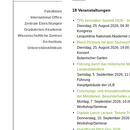
18 Veranstaltungen
Fakultäten
International Office
TPG Innovation Summit 2026 – Die 
Zentrale Einrichtungen
Dienstag, 25. August 2026, 09.30 
Graduierten-Akademie
Kongress
Wissenschaftliche Zentren
Leopoldina Nationale Akademie 
An-Institute
Blech-Picknick mit dem Sächsisch
Dienstag, 25. August 2026, 19.00 
Universitätsklinikum
Konzert
Botanischer Garten
Führung durch das Historische M
Landesbibliothek
Samstag, 5. September 2026, 11.
Führung
Hauptgebäude der ULB
Forschungs- und Innovationsförde
der Ministerien, Besonderheiten 
Montag, 7. September 2026, 10.0
Workshop/Seminar
Digitale Lunch Lecture: Tenure-T
Donnerstag, 10. September 2026,
Workshop/Seminar
Investforum Pitch-Day 2026