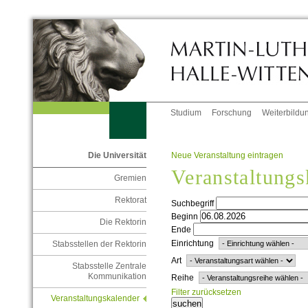
Studium
Forschung
Weiterbildu
Neue Veranstaltung eintragen
Die Universität
Veranstaltungs
Gremien
Rektorat
Suchbegriff
Beginn
Die Rektorin
Ende
Einrichtung
Stabsstellen der Rektorin
Art
Stabsstelle Zentrale
Kommunikation
Reihe
Filter zurücksetzen
Veranstaltungskalender