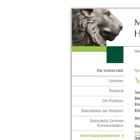
St
Ne
Die Universität
V
Gremien
Rektorat
Suc
Be
Die Rektorin
En
Ein
Stabsstellen der Rektorin
Art
Stabsstelle Zentrale
Kommunikation
Re
Fil
Veranstaltungskalender