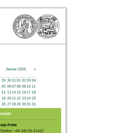
Januar 2026
»
o
Mo
Di
Mi
Do
Fr
Sa
So
29
30
31
01
02
03
04
05
06
07
08
09
10
11
12
13
14
15
16
17
18
19
20
21
22
23
24
25
26
27
28
29
30
31
01
ontakt
atja Pohle
Telefon: +49 345 55-21422