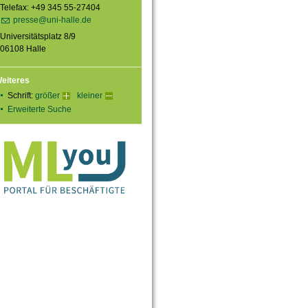
Telefax: +49 345 55-27404
presse@uni-halle.de
Universitätsplatz 8/9
06108 Halle
eiteres
Schrift:
größer
kleiner
Erweiterte Suche