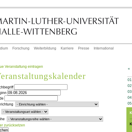
udium
Forschung
Weiterbildung
Karriere
Presse
International
ue Veranstaltung eintragen
«
eranstaltungskalender
W
01
02
hbegriff
03
ginn
04
de
05
richtung
K
ihe
K
ter zurücksetzen