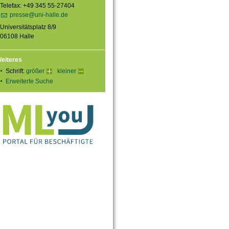
Telefax: +49 345 55-27404
presse@uni-halle.de
Universitätsplatz 8/9
06108 Halle
eiteres
Schrift:
größer
kleiner
Erweiterte Suche