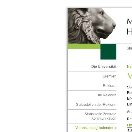
St
Ne
Die Universität
V
Gremien
Rektorat
Suc
Be
Die Rektorin
En
Ein
Stabsstellen der Rektorin
Art
Stabsstelle Zentrale
Kommunikation
Re
Fil
Veranstaltungskalender