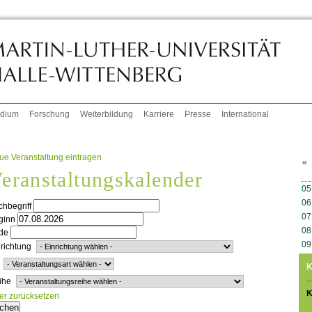
udium
Forschung
Weiterbildung
Karriere
Presse
International
ue Veranstaltung eintragen
«
eranstaltungskalender
W
05
06
hbegriff
07
ginn
08
de
09
richtung
K
ihe
K
ter zurücksetzen