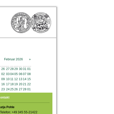
Februar 2026
»
o
Mo
Di
Mi
Do
Fr
Sa
So
26
27
28
29
30
31
01
02
03
04
05
06
07
08
09
10
11
12
13
14
15
16
17
18
19
20
21
22
23
24
25
26
27
28
01
ontakt
atja Pohle
Telefon: +49 345 55-21422