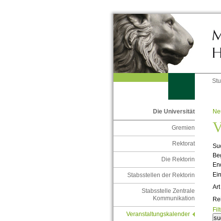
St
Ne
Die Universität
V
Gremien
Rektorat
Suc
Be
Die Rektorin
En
Ein
Stabsstellen der Rektorin
Art
Stabsstelle Zentrale
Kommunikation
Re
Fil
Veranstaltungskalender