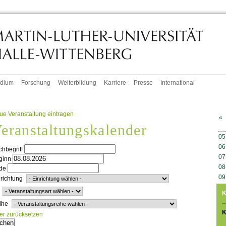
udium
Forschung
Weiterbildung
Karriere
Presse
International
ue Veranstaltung eintragen
«
eranstaltungskalender
W
05
06
hbegriff
07
ginn
08
de
09
richtung
K
ihe
K
ter zurücksetzen