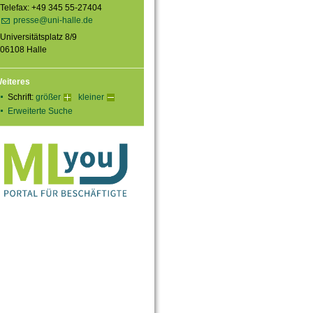
Telefax: +49 345 55-27404
presse@uni-halle.de
Universitätsplatz 8/9
06108 Halle
eiteres
Schrift:
größer
kleiner
Erweiterte Suche