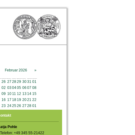
Februar 2026
»
o
Mo
Di
Mi
Do
Fr
Sa
So
26
27
28
29
30
31
01
02
03
04
05
06
07
08
09
10
11
12
13
14
15
16
17
18
19
20
21
22
23
24
25
26
27
28
01
ontakt
atja Pohle
Telefon: +49 345 55-21422