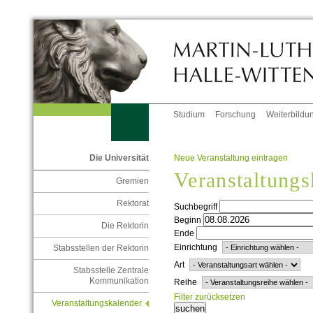
Studium
Forschung
Weiterbildu
Neue Veranstaltung eintragen
Die Universität
Veranstaltungs
Gremien
Rektorat
Suchbegriff
Beginn
Die Rektorin
Ende
Einrichtung
Stabsstellen der Rektorin
Art
Stabsstelle Zentrale
Kommunikation
Reihe
Filter zurücksetzen
Veranstaltungskalender