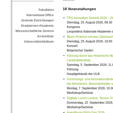
18 Veranstaltungen
Fakultäten
International Office
TPG Innovation Summit 2026 – Die 
Zentrale Einrichtungen
Dienstag, 25. August 2026, 09.30 
Graduierten-Akademie
Kongress
Wissenschaftliche Zentren
Leopoldina Nationale Akademie 
An-Institute
Blech-Picknick mit dem Sächsisch
Dienstag, 25. August 2026, 19.00 
Universitätsklinikum
Konzert
Botanischer Garten
Führung durch das Historische M
Landesbibliothek
Samstag, 5. September 2026, 11.
Führung
Hauptgebäude der ULB
Forschungs- und Innovationsförde
der Ministerien, Besonderheiten 
Montag, 7. September 2026, 10.0
Workshop/Seminar
Digitale Lunch Lecture: Tenure-T
Donnerstag, 10. September 2026,
Workshop/Seminar
Investforum Pitch-Day 2026