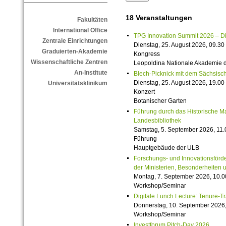
18 Veranstaltungen
Fakultäten
International Office
TPG Innovation Summit 2026 – Die 
Zentrale Einrichtungen
Dienstag, 25. August 2026, 09.30 
Graduierten-Akademie
Kongress
Wissenschaftliche Zentren
Leopoldina Nationale Akademie 
An-Institute
Blech-Picknick mit dem Sächsisch
Dienstag, 25. August 2026, 19.00 
Universitätsklinikum
Konzert
Botanischer Garten
Führung durch das Historische M
Landesbibliothek
Samstag, 5. September 2026, 11.
Führung
Hauptgebäude der ULB
Forschungs- und Innovationsförde
der Ministerien, Besonderheiten 
Montag, 7. September 2026, 10.0
Workshop/Seminar
Digitale Lunch Lecture: Tenure-T
Donnerstag, 10. September 2026,
Workshop/Seminar
Investforum Pitch-Day 2026