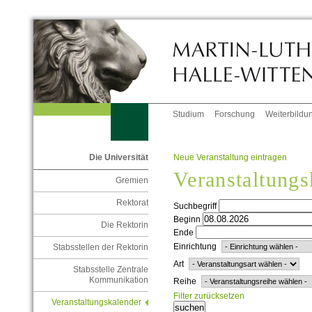
Studium
Forschung
Weiterbildu
Neue Veranstaltung eintragen
Die Universität
Veranstaltungs
Gremien
Rektorat
Suchbegriff
Beginn
Die Rektorin
Ende
Einrichtung
Stabsstellen der Rektorin
Art
Stabsstelle Zentrale
Kommunikation
Reihe
Filter zurücksetzen
Veranstaltungskalender