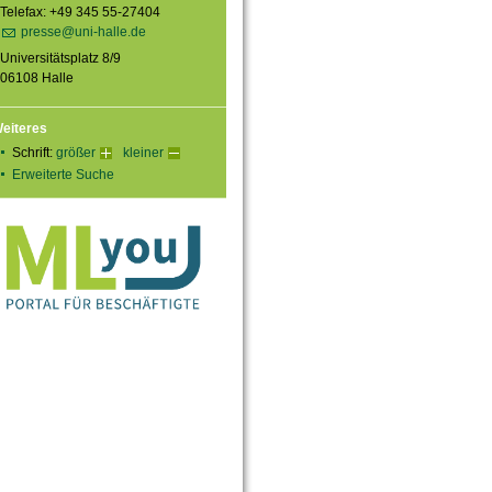
Telefax: +49 345 55-27404
presse@uni-halle.de
Universitätsplatz 8/9
06108 Halle
eiteres
Schrift:
größer
kleiner
Erweiterte Suche