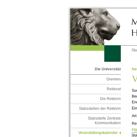
St
Ne
Die Universität
V
Gremien
Rektorat
Suc
Be
Die Rektorin
En
Ein
Stabsstellen der Rektorin
Art
Stabsstelle Zentrale
Kommunikation
Re
Fil
Veranstaltungskalender