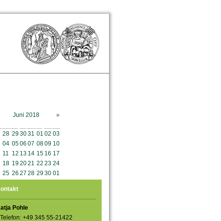
Juni 2018
»
o
Mo
Di
Mi
Do
Fr
Sa
So
28
29
30
31
01
02
03
04
05
06
07
08
09
10
11
12
13
14
15
16
17
18
19
20
21
22
23
24
25
26
27
28
29
30
01
ontakt
atja Pohle
Telefon: +49 345 55-21422