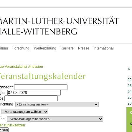
udium
Forschung
Weiterbildung
Karriere
Presse
International
ue Veranstaltung eintragen
«
eranstaltungskalender
W
22
23
hbegriff
24
ginn
25
de
26
richtung
K
ihe
K
ter zurücksetzen