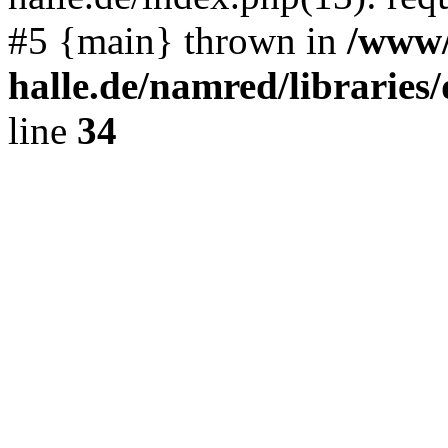
#5 {main} thrown in
/www/
halle.de/namred/librarie
line
34