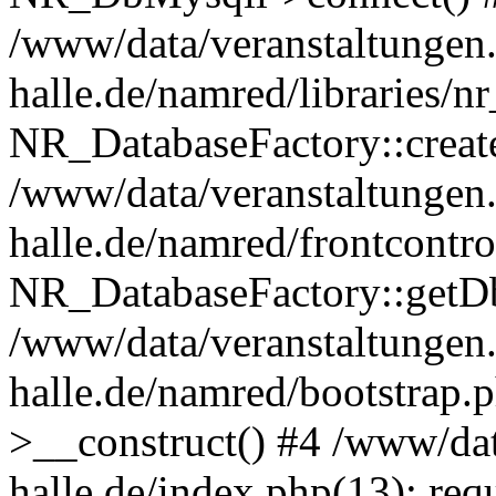
/www/data/veranstaltungen.
halle.de/namred/libraries/n
NR_DatabaseFactory::creat
/www/data/veranstaltungen.
halle.de/namred/frontcontro
NR_DatabaseFactory::getD
/www/data/veranstaltungen.
halle.de/namred/bootstrap
>__construct() #4 /www/dat
halle.de/index.php(13): req