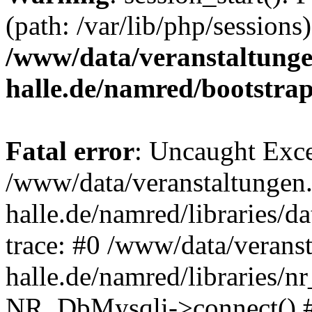
(path: /var/lib/php/sessions)
/www/data/veranstaltunge
halle.de/namred/bootstra
Fatal error
: Uncaught Exce
/www/data/veranstaltungen.
halle.de/namred/libraries/
trace: #0 /www/data/veranst
halle.de/namred/libraries/n
NR_DbMysqli->connect() 