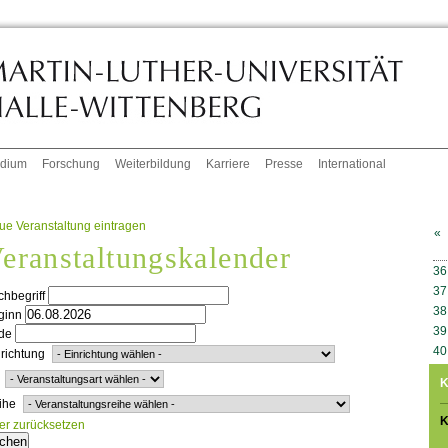
udium
Forschung
Weiterbildung
Karriere
Presse
International
ue Veranstaltung eintragen
«
eranstaltungskalender
W
36
37
hbegriff
38
ginn
39
de
40
richtung
K
ihe
K
ter zurücksetzen