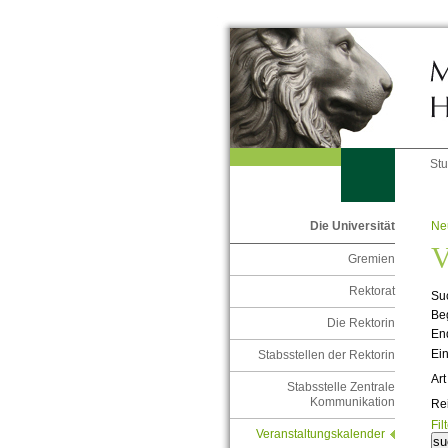
St
Ne
Die Universität
V
Gremien
Rektorat
Suc
Be
Die Rektorin
En
Ein
Stabsstellen der Rektorin
Art
Stabsstelle Zentrale
Kommunikation
Re
Fil
Veranstaltungskalender