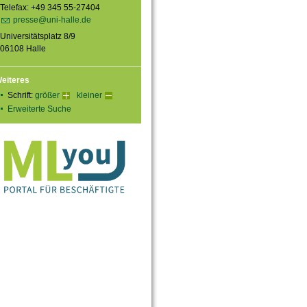
Telefax: +49 345 55-27404
presse@uni-halle.de
Universitätsplatz 8/9
06108 Halle
eiteres
Schrift:
größer
kleiner
Erweiterte Suche