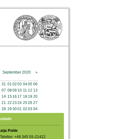
September 2020
»
o
Mo
Di
Mi
Do
Fr
Sa
So
31
01
02
03
04
05
06
07
08
09
10
11
12
13
14
15
16
17
18
19
20
21
22
23
24
25
26
27
28
29
30
01
02
03
04
ontakt
atja Pohle
Telefon: +49 345 55-21422