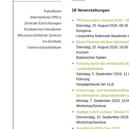
18 Veranstaltungen
Fakultäten
International Office
TPG Innovation Summit 2026 – Die 
Zentrale Einrichtungen
Dienstag, 25. August 2026, 09.30 
Graduierten-Akademie
Kongress
Wissenschaftliche Zentren
Leopoldina Nationale Akademie 
An-Institute
Blech-Picknick mit dem Sächsisch
Dienstag, 25. August 2026, 19.00 
Universitätsklinikum
Konzert
Botanischer Garten
Führung durch das Historische M
Landesbibliothek
Samstag, 5. September 2026, 11.
Führung
Hauptgebäude der ULB
Forschungs- und Innovationsförde
der Ministerien, Besonderheiten 
Montag, 7. September 2026, 10.0
Workshop/Seminar
Digitale Lunch Lecture: Tenure-T
Donnerstag, 10. September 2026,
Workshop/Seminar
Investforum Pitch-Day 2026