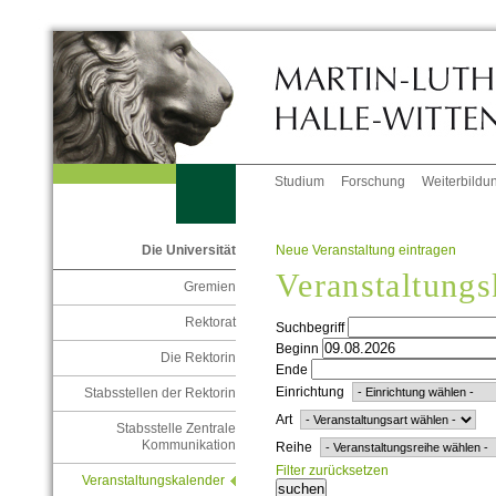
Studium
Forschung
Weiterbildu
Neue Veranstaltung eintragen
Die Universität
Veranstaltungs
Gremien
Rektorat
Suchbegriff
Beginn
Die Rektorin
Ende
Einrichtung
Stabsstellen der Rektorin
Art
Stabsstelle Zentrale
Kommunikation
Reihe
Filter zurücksetzen
Veranstaltungskalender