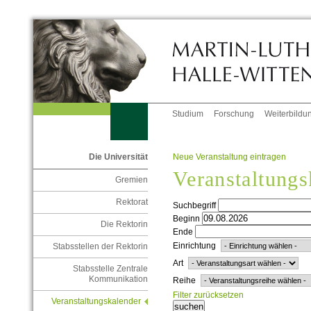
Studium
Forschung
Weiterbildu
Neue Veranstaltung eintragen
Die Universität
Veranstaltungs
Gremien
Rektorat
Suchbegriff
Beginn
Die Rektorin
Ende
Einrichtung
Stabsstellen der Rektorin
Art
Stabsstelle Zentrale
Kommunikation
Reihe
Filter zurücksetzen
Veranstaltungskalender