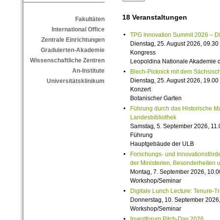
18 Veranstaltungen
Fakultäten
International Office
TPG Innovation Summit 2026 – Die 
Zentrale Einrichtungen
Dienstag, 25. August 2026, 09.30 
Graduierten-Akademie
Kongress
Wissenschaftliche Zentren
Leopoldina Nationale Akademie 
An-Institute
Blech-Picknick mit dem Sächsisch
Dienstag, 25. August 2026, 19.00 
Universitätsklinikum
Konzert
Botanischer Garten
Führung durch das Historische M
Landesbibliothek
Samstag, 5. September 2026, 11.
Führung
Hauptgebäude der ULB
Forschungs- und Innovationsförde
der Ministerien, Besonderheiten 
Montag, 7. September 2026, 10.0
Workshop/Seminar
Digitale Lunch Lecture: Tenure-T
Donnerstag, 10. September 2026,
Workshop/Seminar
Investforum Pitch-Day 2026