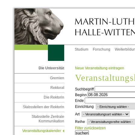
Studium
Forschung
Weiterbildu
Neue Veranstaltung eintragen
Die Universität
Veranstaltungs
Gremien
Rektorat
Suchbegriff
Beginn
Die Rektorin
Ende
Einrichtung
Stabsstellen der Rektorin
Art
Stabsstelle Zentrale
Kommunikation
Reihe
Filter zurücksetzen
Veranstaltungskalender