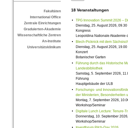
18 Veranstaltungen
Fakultäten
International Office
TPG Innovation Summit 2026 – Die 
Zentrale Einrichtungen
Dienstag, 25. August 2026, 09.30 
Graduierten-Akademie
Kongress
Wissenschaftliche Zentren
Leopoldina Nationale Akademie 
An-Institute
Blech-Picknick mit dem Sächsisch
Dienstag, 25. August 2026, 19.00 
Universitätsklinikum
Konzert
Botanischer Garten
Führung durch das Historische M
Landesbibliothek
Samstag, 5. September 2026, 11.
Führung
Hauptgebäude der ULB
Forschungs- und Innovationsförde
der Ministerien, Besonderheiten 
Montag, 7. September 2026, 10.0
Workshop/Seminar
Digitale Lunch Lecture: Tenure-T
Donnerstag, 10. September 2026,
Workshop/Seminar
Investforum Pitch-Day 2026