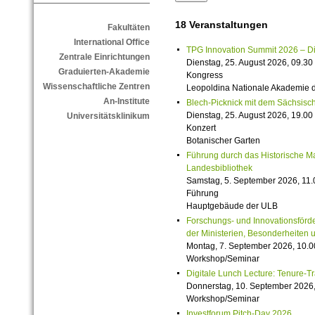
18 Veranstaltungen
Fakultäten
International Office
TPG Innovation Summit 2026 – Die 
Zentrale Einrichtungen
Dienstag, 25. August 2026, 09.30 
Graduierten-Akademie
Kongress
Wissenschaftliche Zentren
Leopoldina Nationale Akademie 
An-Institute
Blech-Picknick mit dem Sächsisch
Dienstag, 25. August 2026, 19.00 
Universitätsklinikum
Konzert
Botanischer Garten
Führung durch das Historische M
Landesbibliothek
Samstag, 5. September 2026, 11.
Führung
Hauptgebäude der ULB
Forschungs- und Innovationsförde
der Ministerien, Besonderheiten 
Montag, 7. September 2026, 10.0
Workshop/Seminar
Digitale Lunch Lecture: Tenure-T
Donnerstag, 10. September 2026,
Workshop/Seminar
Investforum Pitch-Day 2026