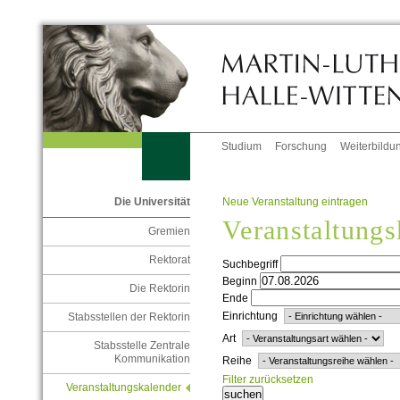
Studium
Forschung
Weiterbildu
Neue Veranstaltung eintragen
Die Universität
Veranstaltungs
Gremien
Rektorat
Suchbegriff
Beginn
Die Rektorin
Ende
Einrichtung
Stabsstellen der Rektorin
Art
Stabsstelle Zentrale
Kommunikation
Reihe
Filter zurücksetzen
Veranstaltungskalender