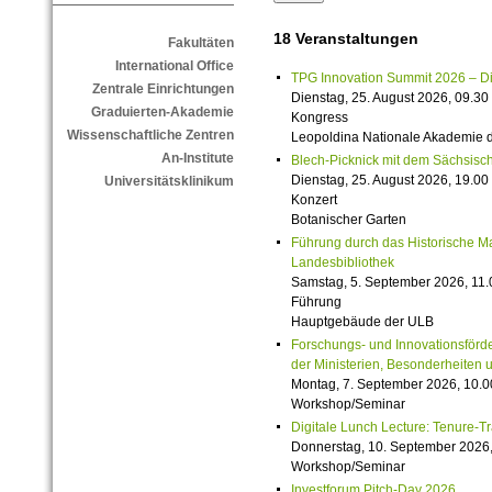
18 Veranstaltungen
Fakultäten
International Office
TPG Innovation Summit 2026 – Die 
Zentrale Einrichtungen
Dienstag, 25. August 2026, 09.30 
Graduierten-Akademie
Kongress
Wissenschaftliche Zentren
Leopoldina Nationale Akademie 
An-Institute
Blech-Picknick mit dem Sächsisch
Dienstag, 25. August 2026, 19.00 
Universitätsklinikum
Konzert
Botanischer Garten
Führung durch das Historische M
Landesbibliothek
Samstag, 5. September 2026, 11.
Führung
Hauptgebäude der ULB
Forschungs- und Innovationsförde
der Ministerien, Besonderheiten 
Montag, 7. September 2026, 10.0
Workshop/Seminar
Digitale Lunch Lecture: Tenure-T
Donnerstag, 10. September 2026,
Workshop/Seminar
Investforum Pitch-Day 2026