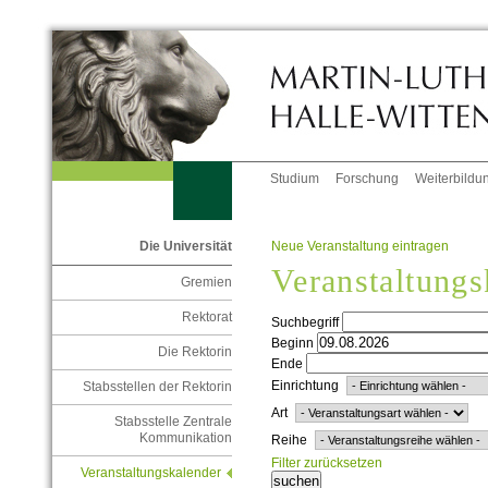
Studium
Forschung
Weiterbildu
Neue Veranstaltung eintragen
Die Universität
Veranstaltungs
Gremien
Rektorat
Suchbegriff
Beginn
Die Rektorin
Ende
Einrichtung
Stabsstellen der Rektorin
Art
Stabsstelle Zentrale
Kommunikation
Reihe
Filter zurücksetzen
Veranstaltungskalender