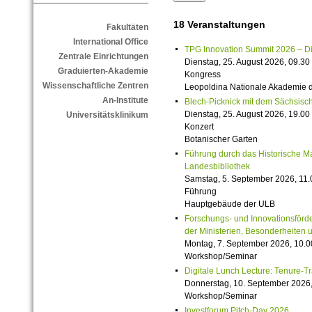
18 Veranstaltungen
Fakultäten
International Office
TPG Innovation Summit 2026 – Die 
Zentrale Einrichtungen
Dienstag, 25. August 2026, 09.30 
Graduierten-Akademie
Kongress
Wissenschaftliche Zentren
Leopoldina Nationale Akademie 
An-Institute
Blech-Picknick mit dem Sächsisch
Dienstag, 25. August 2026, 19.00 
Universitätsklinikum
Konzert
Botanischer Garten
Führung durch das Historische M
Landesbibliothek
Samstag, 5. September 2026, 11.
Führung
Hauptgebäude der ULB
Forschungs- und Innovationsförde
der Ministerien, Besonderheiten 
Montag, 7. September 2026, 10.0
Workshop/Seminar
Digitale Lunch Lecture: Tenure-T
Donnerstag, 10. September 2026,
Workshop/Seminar
Investforum Pitch-Day 2026