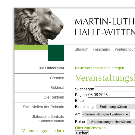
Studium
Forschung
Weiterbildu
Neue Veranstaltung eintragen
Die Universität
Veranstaltungs
Gremien
Rektorat
Suchbegriff
Beginn
Die Rektorin
Ende
Einrichtung
Stabsstellen der Rektorin
Art
Stabsstelle Zentrale
Kommunikation
Reihe
Filter zurücksetzen
Veranstaltungskalender