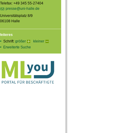
Telefax: +49 345 55-27404
presse@uni-halle.de
Universitätsplatz 8/9
06108 Halle
eiteres
Schrift:
größer
kleiner
Erweiterte Suche