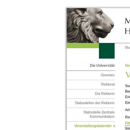
St
Ne
Die Universität
V
Gremien
Rektorat
Suc
Be
Die Rektorin
En
Ein
Stabsstellen der Rektorin
Art
Stabsstelle Zentrale
Kommunikation
Re
Fil
Veranstaltungskalender