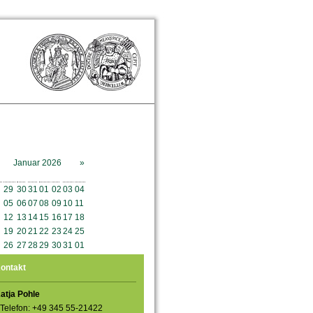
Januar 2026
»
o
Mo
Di
Mi
Do
Fr
Sa
So
29
30
31
01
02
03
04
05
06
07
08
09
10
11
12
13
14
15
16
17
18
19
20
21
22
23
24
25
26
27
28
29
30
31
01
ontakt
atja Pohle
Telefon: +49 345 55-21422