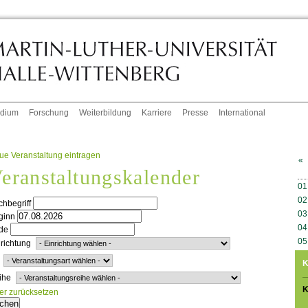
udium
Forschung
Weiterbildung
Karriere
Presse
International
ue Veranstaltung eintragen
«
eranstaltungskalender
W
01
02
hbegriff
03
ginn
04
de
05
richtung
K
ihe
K
ter zurücksetzen