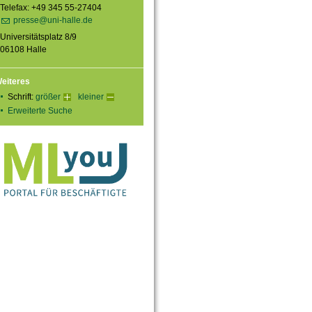
Telefax: +49 345 55-27404
presse@uni-halle.de
Universitätsplatz 8/9
06108 Halle
eiteres
Schrift:
größer
kleiner
Erweiterte Suche