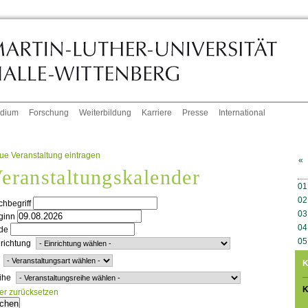
udium
Forschung
Weiterbildung
Karriere
Presse
International
ue Veranstaltung eintragen
«
eranstaltungskalender
W
01
02
hbegriff
03
ginn
04
de
05
richtung
K
ihe
K
ter zurücksetzen