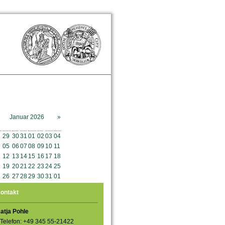
Januar 2026
»
o
Mo
Di
Mi
Do
Fr
Sa
So
29
30
31
01
02
03
04
05
06
07
08
09
10
11
12
13
14
15
16
17
18
19
20
21
22
23
24
25
26
27
28
29
30
31
01
ontakt
atja Pohle
Telefon: +49 345 55-21422