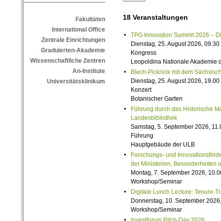
18 Veranstaltungen
Fakultäten
International Office
TPG Innovation Summit 2026 – Die 
Zentrale Einrichtungen
Dienstag, 25. August 2026, 09.30 
Graduierten-Akademie
Kongress
Wissenschaftliche Zentren
Leopoldina Nationale Akademie 
An-Institute
Blech-Picknick mit dem Sächsisch
Dienstag, 25. August 2026, 19.00 
Universitätsklinikum
Konzert
Botanischer Garten
Führung durch das Historische M
Landesbibliothek
Samstag, 5. September 2026, 11.
Führung
Hauptgebäude der ULB
Forschungs- und Innovationsförde
der Ministerien, Besonderheiten 
Montag, 7. September 2026, 10.0
Workshop/Seminar
Digitale Lunch Lecture: Tenure-T
Donnerstag, 10. September 2026,
Workshop/Seminar
Investforum Pitch-Day 2026