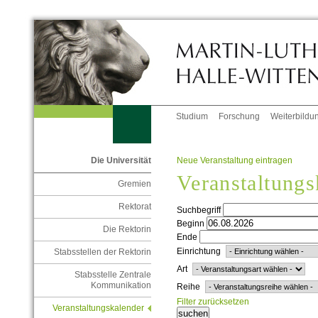
Studium
Forschung
Weiterbildu
Neue Veranstaltung eintragen
Die Universität
Veranstaltungs
Gremien
Rektorat
Suchbegriff
Beginn
Die Rektorin
Ende
Einrichtung
Stabsstellen der Rektorin
Art
Stabsstelle Zentrale
Kommunikation
Reihe
Filter zurücksetzen
Veranstaltungskalender